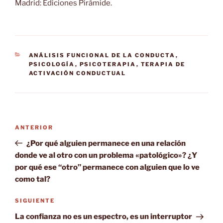
Madrid: Ediciones Pirámide.
CATEGORÍAS
ANÁLISIS FUNCIONAL DE LA CONDUCTA
,
PSICOLOGÍA
,
PSICOTERAPIA
,
TERAPIA DE
ACTIVACIÓN CONDUCTUAL
Navegación
Entrada
ANTERIOR
de
anterior:
¿Por qué alguien permanece en una relación
entradas
donde ve al otro con un problema «patológico»? ¿Y
por qué ese “otro” permanece con alguien que lo ve
como tal?
Siguiente
SIGUIENTE
entrada
La confianza no es un espectro, es un interruptor