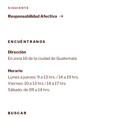
Siguiente
SIGUIENTE
entrada
Responsabilidad Afectiva
ENCUÉNTRANOS
Dirección
En zona 10 de la ciudad de Guatemala
Horario
Lunes a jueves: 9 a 13 hrs. / 14 a 19 hrs.
Viernes: 10 a 13 hrs / 14 a 17 hrs
Sábado: de 09 a 14 hrs.
BUSCAR