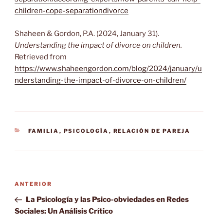
children-cope-separationdivorce
Shaheen & Gordon, P.A. (2024, January 31).
Understanding the impact of divorce on children.
Retrieved from
https://www.shaheengordon.com/blog/2024/january/u
nderstanding-the-impact-of-divorce-on-children/
CATEGORÍAS
FAMILIA
,
PSICOLOGÍA
,
RELACIÓN DE PAREJA
Navegación
Entrada
ANTERIOR
de
anterior:
La Psicología y las Psico-obviedades en Redes
entradas
Sociales: Un Análisis Crítico