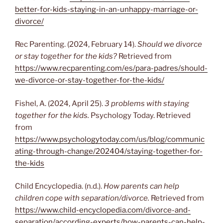
better-for-kids-staying-in-an-unhappy-marriage-or-
divorce/
Rec Parenting. (2024, February 14).
Should we divorce
or stay together for the kids?
Retrieved from
https://www.recparenting.com/es/para-padres/should-
we-divorce-or-stay-together-for-the-kids/
Fishel, A. (2024, April 25).
3 problems with staying
together for the kids.
Psychology Today. Retrieved
from
https://www.psychologytoday.com/us/blog/communic
ating-through-change/202404/staying-together-for-
the-kids
Child Encyclopedia. (n.d.).
How parents can help
children cope with separation/divorce.
Retrieved from
https://www.child-encyclopedia.com/divorce-and-
separation/according-experts/how-parents-can-help-