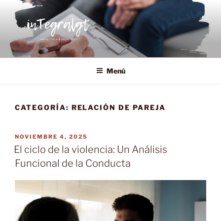
Saltar
al
contenido
INTEGRALGT
Salud física y emocional, desarrollo personal y bienestar
organizacional.
Menú
CATEGORÍA:
RELACIÓN DE PAREJA
PUBLICADO
NOVIEMBRE 4, 2025
EL
El ciclo de la violencia: Un Análisis
Funcional de la Conducta