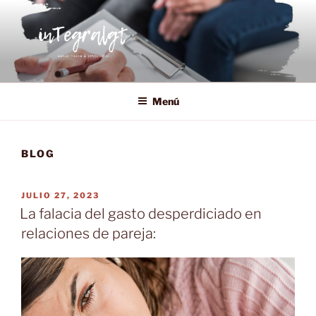
Saltar
al
contenido
INTEGRALGT
Salud física y emocional, desarrollo personal y bienestar
organizacional.
Menú
BLOG
PUBLICADO
JULIO 27, 2023
EL
La falacia del gasto desperdiciado en
relaciones de pareja: