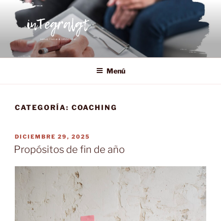
Saltar
al
contenido
INTEGRALGT
Salud física y emocional, desarrollo personal y bienestar
organizacional.
Menú
CATEGORÍA:
COACHING
PUBLICADO
DICIEMBRE 29, 2025
EL
Propósitos de fin de año