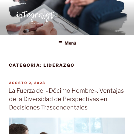
Saltar
al
contenido
INTEGRALGT
Salud física y emocional, desarrollo personal y bienestar
organizacional.
Menú
CATEGORÍA:
LIDERAZGO
PUBLICADO
AGOSTO 2, 2023
EL
La Fuerza del «Décimo Hombre»: Ventajas
de la Diversidad de Perspectivas en
Decisiones Trascendentales